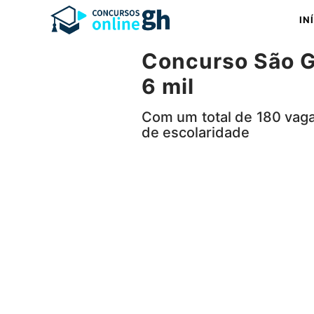
Pular
IN
para
o
Concurso São G
conteúdo
6 mil
Com um total de 180 vaga
de escolaridade