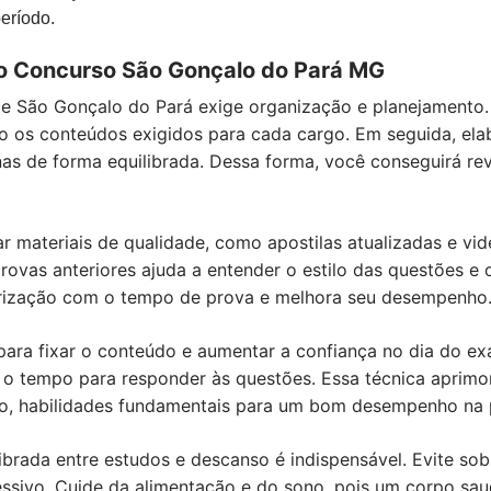
eríodo.
 o Concurso São Gonçalo do Pará MG
e São Gonçalo do Pará exige organização e planejamento. 
ndo os conteúdos exigidos para cada cargo. Em seguida, e
inas de forma equilibrada. Dessa forma, você conseguirá re
zar materiais de qualidade, como apostilas atualizadas e vi
rovas anteriores ajuda a entender o estilo das questões e 
arização com o tempo de prova e melhora seu desempenho
 para fixar o conteúdo e aumentar a confiança no dia do e
o tempo para responder às questões. Essa técnica aprimo
o, habilidades fundamentais para um bom desempenho na 
librada entre estudos e descanso é indispensável. Evite s
essivo. Cuide da alimentação e do sono, pois um corpo sau