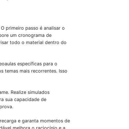
O primeiro passo é analisar o
labore um cronograma de
visar todo o material dentro do
deoaulas específicas para o
os temas mais recorrentes. Isso
.
xame. Realize simulados
ra sua capacidade de
prova.
obrecarga e garanta momentos de
dável melhora o raciocínio e a