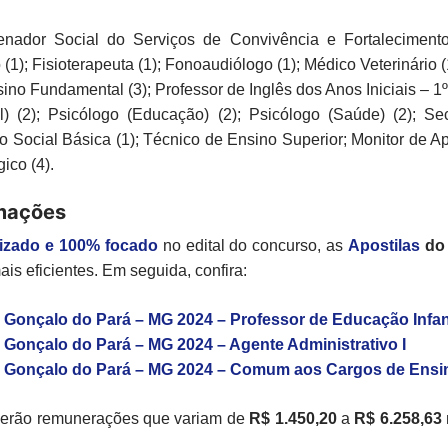
ador Social do Serviços de Convivência e Fortalecimento d
 (1); Fisioterapeuta (1); Fonoaudiólogo (1); Médico Veterinário 
sino Fundamental (3); Professor de Inglês dos Anos Iniciais –
al) (2); Psicólogo (Educação) (2); Psicólogo (Saúde) (2); S
o Social Básica (1); Técnico de Ensino Superior; Monitor de Ap
ico (4).
rmações
lizado e 100% focado
no edital do concurso, as
Apostilas
do
is eficientes. Em seguida, confira:
o Gonçalo do Pará – MG 2024 – Professor de Educação Infanti
o Gonçalo do Pará – MG 2024 – Agente Administrativo I
ão Gonçalo do Pará – MG 2024 – Comum aos Cargos de Ens
eberão remunerações que variam de
R$ 1.450,20
a
R$ 6.258,63