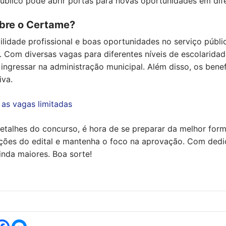
público pode abrir portas para novas oportunidades em dife
bre o Certame?
lidade profissional e boas oportunidades no serviço públ
. Com diversas vagas para diferentes níveis de escolarida
ngressar na administração municipal. Além disso, os benef
iva.
 as vagas limitadas
talhes do concurso, é hora de se preparar da melhor form
ções do edital e mantenha o foco na aprovação. Com dedic
nda maiores. Boa sorte!