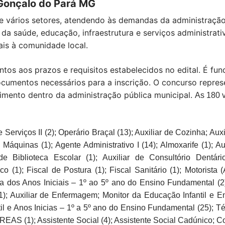
Gonçalo do Pará MG
re vários setores, atendendo às demandas da administração
da saúde, educação, infraestrutura e serviços administrati
ais à comunidade local.
tos aos prazos e requisitos estabelecidos no edital. É fun
umentos necessários para a inscrição. O concurso repre
scimento dentro da administração pública municipal.
As 180 v
de Serviços II (2); Operário Braçal (13); Auxiliar de Cozinha; A
 Máquinas (1); Agente Administrativo I (14); Almoxarife (1); 
 de Biblioteca Escolar (1); Auxiliar de Consultório Dentário
o (1); Fiscal de Postura (1); Fiscal Sanitário (1); Motorista (
ica dos Anos Iniciais – 1º ao 5º ano do Ensino Fundamental (2)
1); Auxiliar de Enfermagem; Monitor da Educação Infantil e E
til e Anos Inicias – 1º a 5º ano do Ensino Fundamental (25); 
EAS (1); Assistente Social (4); Assistente Social Cadúnico; 