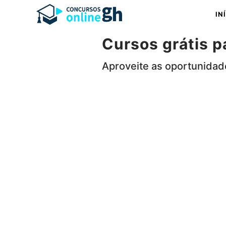
Pular
IN
para
o
Cursos grátis 
conteúdo
Aproveite as oportunidade